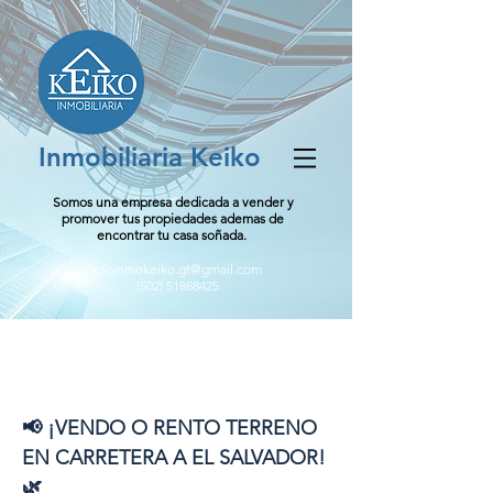
Inmobiliaria Keiko
Somos una empresa dedicada a vender y
promover tus propiedades ademas de
encontrar tu casa soñada.
infoinmokeiko.gt@gmail.com
(502) 51888425
Monte Bello / Camino al
Río
📢 ¡VENDO O RENTO TERRENO
EN CARRETERA A EL SALVADOR!
🌿