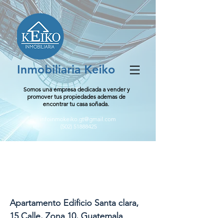
Inmobiliaria Keiko
Somos una empresa dedicada a vender y
promover tus propiedades ademas de
encontrar tu casa soñada.
infoinmokeiko.gt@gmail.com
(502) 51888425
Apartamento Edificio
Santa clara, 15 Calle,
Zona 10, Guatemala
Apartamento Edificio Santa clara,
15 Calle, Zona 10, Guatemala