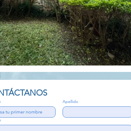
NTÁCTANOS
e
Apellido
o