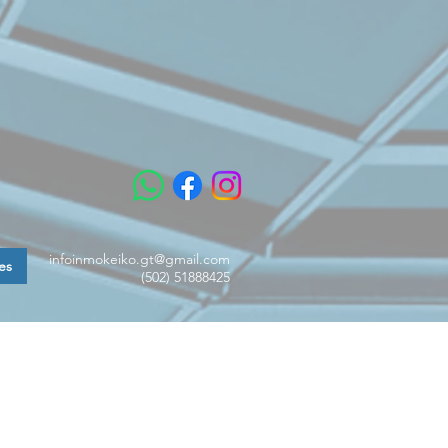
infoinmokeiko.gt@gmail.com
es
(502) 51888425
ctor