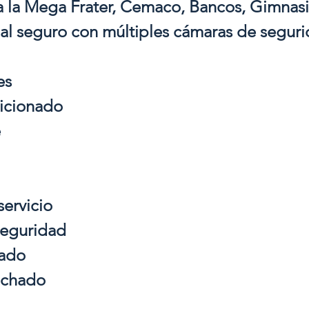
a la Mega Frater, Cemaco, Bancos, Gimnasi
ial seguro con múltiples cámaras de segur
es
icionado
e
servicio
seguridad
vado
echado