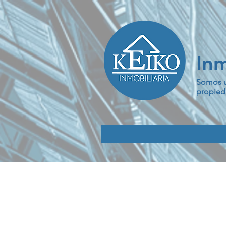
Inm
Somos u
propied
CASA 
B1, Z