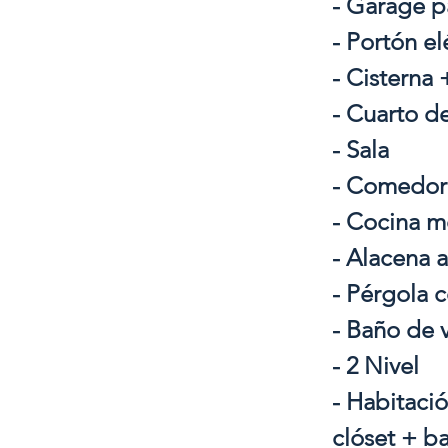
- Garage p
- Portón el
- Cisterna
- Cuarto d
- Sala
- Comedor
- Cocina m
- Alacena 
- Pérgola c
- Baño de v
- 2 Nivel
- Habitaci
clóset + b