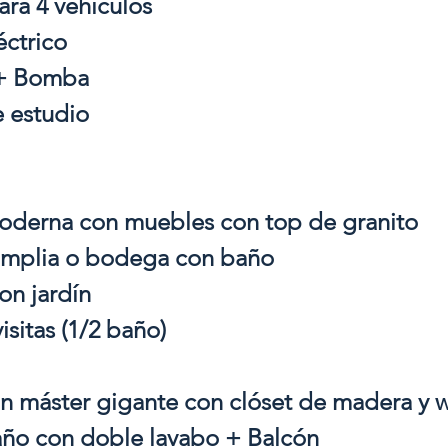
ara 4 vehículos
éctrico
 + Bomba
e estudio
oderna con muebles con top de granito
amplia o bodega con baño
on jardín
isitas (1/2 baño)
ón máster gigante con clóset de madera y w
año con doble lavabo + Balcón