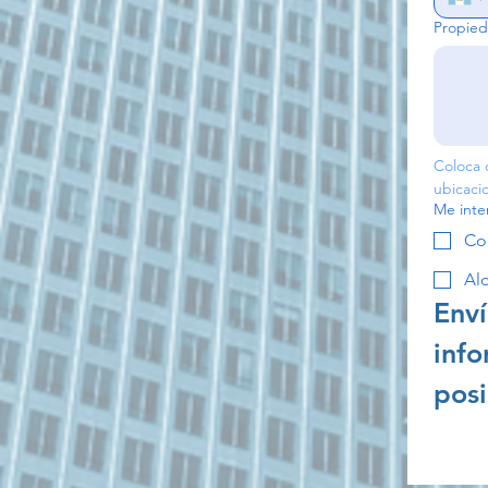
Propied
Coloca 
Me inte
Co
Alq
Enví
info
posi