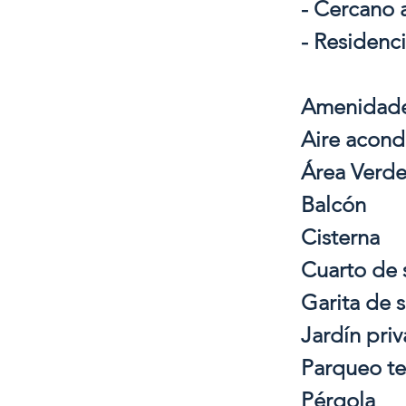
- Cercano 
- Residenc
Amenidad
Aire acond
Área Verd
Balcón
Cisterna
Cuarto de 
Garita de 
Jardín pri
Parqueo t
Pérgola