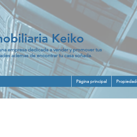
obiliaria Keiko
na empresa dedicada a vender y promover tus
ades ademas de encontrar tu casa soñada.
Página principal
Propiedad
EN SAN CRISTÓBAL Se
ona 8 Mixco,