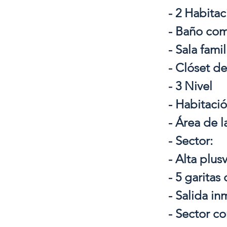
- 2 Habita
- Baño co
- Sala famil
- Clóset d
- 3 Nivel
- Habitaci
- Área de 
- Sector:
- Alta plusv
- 5 garitas
- Salida in
- Sector co