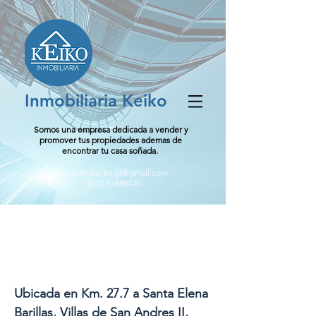
Inmobiliaria Keiko
Somos una empresa dedicada a vender y
promover tus propiedades ademas de
encontrar tu casa soñada.
infoinmokeiko.gt@gmail.com
(502) 51888425
Villas de San Andres II,
Carr, Santa Elena Barillas
Ubicada en Km. 27.7 a Santa Elena
Barillas, Villas de San Andres II,