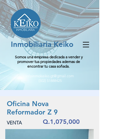
Inmobiliaria Keiko
Somos una empresa dedicada a vender y
promover tus propiedades ademas de
encontrar tu casa soñada.
infoinmokeiko.gt@gmail.com
(502) 51888425
Oficina Nova
Reformador Z 9
Q.1,075,000
VENTA