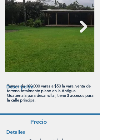
Descripción
Terrero de 100,000 varas a $50 la vara, venta de
terreno totalmente plano en la Antigua
Guatemala para desarrollar, tiene 3 accesos para
la calle principal.
Precio
Detalles