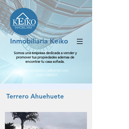
Inmobiliaria Keiko
Somos una empresa dedicada a vender y
promover tus propiedades ademas de
encontrar tu casa soñada.
infoinmokeiko.gt@gmail.com
(502) 51888425
Terrero Ahuehuete